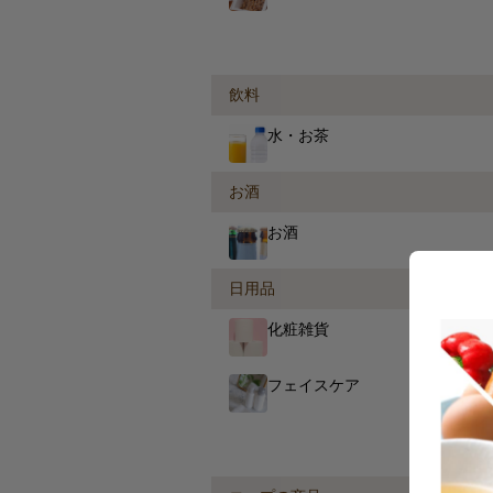
飲料
水・お茶
お酒
お酒
日用品
化粧雑貨
フェイスケア