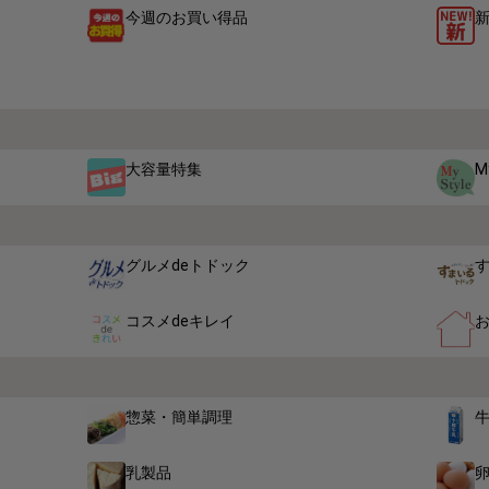
今週のお買い得品
大容量特集
M
グルメdeトドック
コスメdeキレイ
惣菜・簡単調理
乳製品