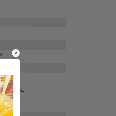
焼酎
化粧品
おむつ・介護用品