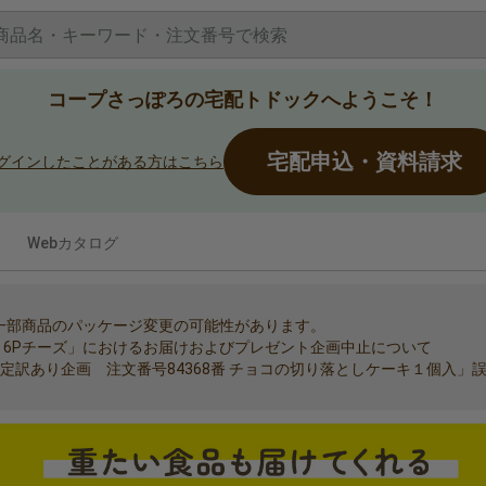
コープさっぽろの宅配トドックへようこそ！
宅配申込・資料請求
グインしたことがある方はこちら
うぇぶかたろぐ
Webカタログ
め一部商品のパッケージ変更の可能性があります。
ク 6Pチーズ」におけるお届けおよびプレゼント企画中止について
限定訳あり企画 注文番号84368番 チョコの切り落としケーキ１個入