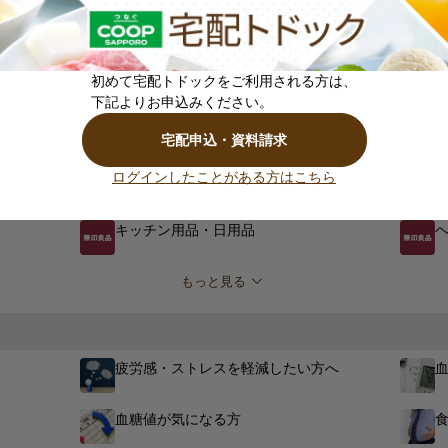
子育て向け商品
初めて宅配トドックをご利用される方は、
下記よりお申込みください。
宅配申込・資料請求
ログインしたことがある方はこちら
食品
キッチン用品・日用品
もっと見る
疲労感・ストレスを軽減したい方へ
血糖値が気になる方