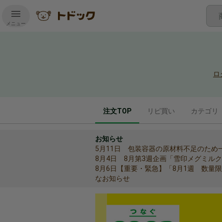
メニュー
ロ
ちゅうもんとっぷ選択中
りぴがい
かてごり
注文TOP
リピ買い
カテゴリ
お知らせ
5月11日 包装容器の原材料不足のた
8月4日 8月第3週企画「雪印メグミル
8月6日【重要・緊急】「8月1週 数量
なお知らせ