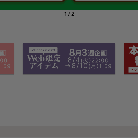
2
/
2