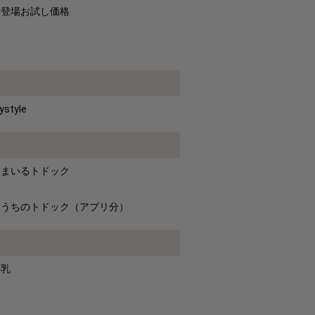
新登場お試し価格
ystyle
すまいるトドック
おうちのトドック（アプリ分）
牛乳
卵