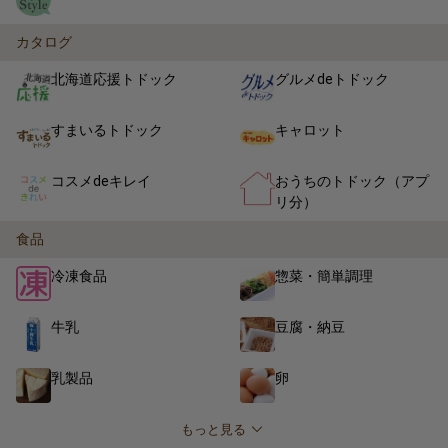
カタログ
北海道応援トドック
グルメdeトドック
すまいるトドック
キャロット
コスメdeキレイ
おうちのトドック（アプ
リ分）
食品
冷凍食品
惣菜・簡単調理
牛乳
豆腐・納豆
乳製品
卵
もっと見る