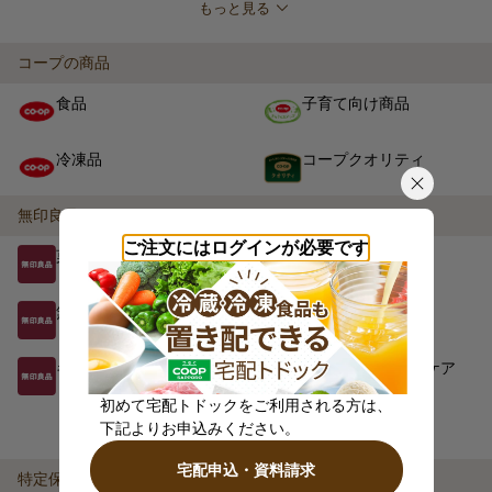
もっと見る
コープの商品
食品
子育て向け商品
冷凍品
コープクオリティ
無印良品
ご注文にはログインが必要です
菓子
食品
無印良品のカレー
冷凍食品
キッチン用品・日用品
ヘアケア・ボディケア
初めて宅配トドックをご利用される方は、
もっと見る
下記よりお申込みください。
宅配申込・資料請求
特定保健用食品・機能性表示食品