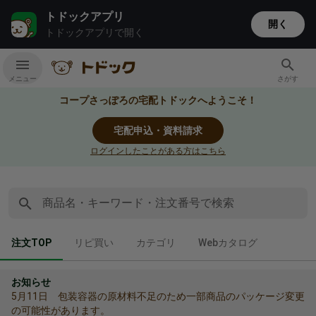
トドックアプリ
開く
トドックアプリで開く
メニュー
さがす
コープさっぽろの宅配トドックへようこそ！
宅配申込・資料請求
ログインしたことがある方はこちら
商品名・キーワード・注文番号で検索
ちゅうもんとっぷ選択中
りぴがい
かてごり
うぇぶかたろぐ
注文TOP
リピ買い
カテゴリ
Webカタログ
お知らせ
5月11日 包装容器の原材料不足のため一部商品のパッケージ変更
の可能性があります。