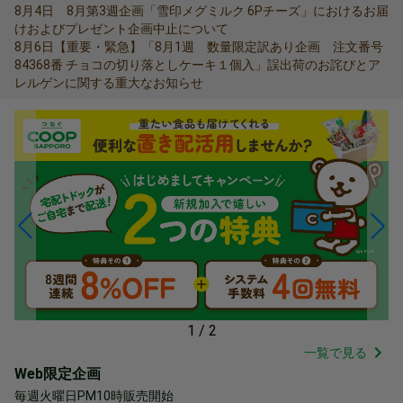
8月4日 8月第3週企画「雪印メグミルク 6Pチーズ」におけるお届
けおよびプレゼント企画中止について
8月6日【重要・緊急】「8月1週 数量限定訳あり企画 注文番号
84368番 チョコの切り落としケーキ１個入」誤出荷のお詫びとア
レルゲンに関する重大なお知らせ
1
/
2
一覧で見る
Web限定企画
毎週火曜日PM10時販売開始