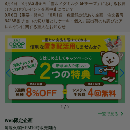
8月4日 8月第3週企画「雪印メグミルク 6Pチーズ」におけるお届
けおよびプレゼント企画中止について
8月6日【重要・緊急】「8月1週 数量限定訳あり企画 注文番号
84368番 チョコの切り落としケーキ１個入」誤出荷のお詫びとア
レルゲンに関する重大なお知らせ
1
/
2
一覧で見る
Web限定企画
毎週火曜日PM10時販売開始