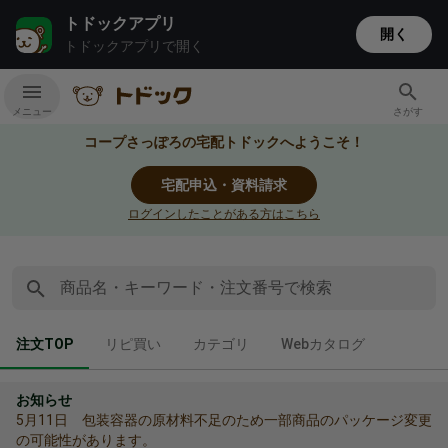
トドックアプリ
開く
トドックアプリで開く
メニュー
さがす
コープさっぽろの宅配トドックへようこそ！
宅配申込・資料請求
ログインしたことがある方はこちら
商品名・キーワード・注文番号で検索
ちゅうもんとっぷ選択中
りぴがい
かてごり
うぇぶかたろぐ
注文TOP
リピ買い
カテゴリ
Webカタログ
お知らせ
5月11日 包装容器の原材料不足のため一部商品のパッケージ変更
の可能性があります。