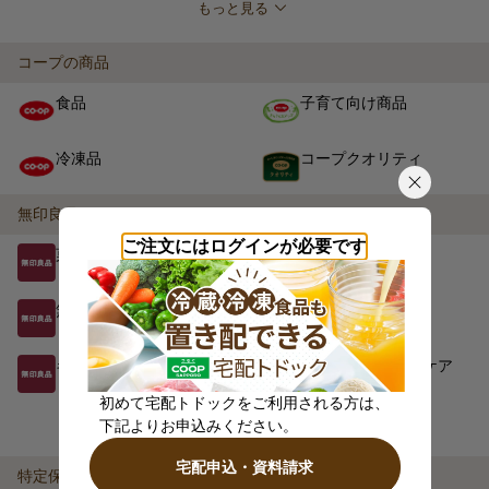
もっと見る
コープの商品
食品
子育て向け商品
冷凍品
コープクオリティ
無印良品
ご注文にはログインが必要です
菓子
食品
無印良品のカレー
冷凍食品
キッチン用品・日用品
ヘアケア・ボディケア
初めて宅配トドックをご利用される方は、
もっと見る
下記よりお申込みください。
宅配申込・資料請求
特定保健用食品・機能性表示食品