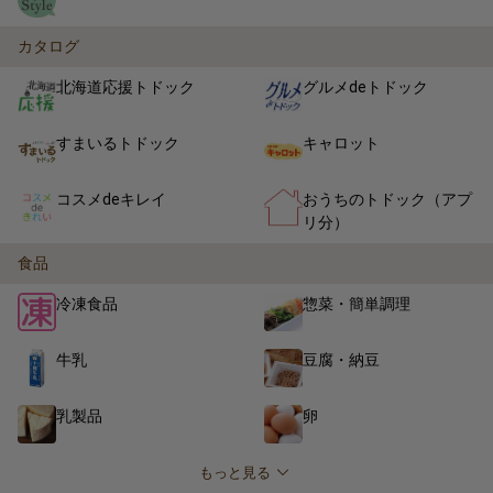
カタログ
北海道応援トドック
グルメdeトドック
すまいるトドック
キャロット
コスメdeキレイ
おうちのトドック（アプ
リ分）
食品
冷凍食品
惣菜・簡単調理
牛乳
豆腐・納豆
乳製品
卵
もっと見る